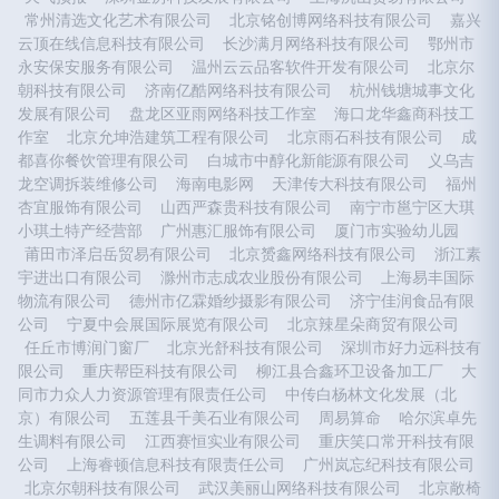
常州清选文化艺术有限公司
北京铭创博网络科技有限公司
嘉兴
云顶在线信息科技有限公司
长沙满月网络科技有限公司
鄂州市
永安保安服务有限公司
温州云云品客软件开发有限公司
北京尔
朝科技有限公司
济南亿酷网络科技有限公司
杭州钱塘城事文化
发展有限公司
盘龙区亚雨网络科技工作室
海口龙华鑫商科技工
作室
北京允坤浩建筑工程有限公司
北京雨石科技有限公司
成
都喜你餐饮管理有限公司
白城市中醇化新能源有限公司
义乌吉
龙空调拆装维修公司
海南电影网
天津传大科技有限公司
福州
杏宜服饰有限公司
山西严森贵科技有限公司
南宁市邕宁区大琪
小琪土特产经营部
广州惠汇服饰有限公司
厦门市实验幼儿园
莆田市泽启岳贸易有限公司
北京赟鑫网络科技有限公司
浙江素
宇进出口有限公司
滁州市志成农业股份有限公司
上海易丰国际
物流有限公司
德州市亿霖婚纱摄影有限公司
济宁佳润食品有限
公司
宁夏中会展国际展览有限公司
北京辣星朵商贸有限公司
任丘市博润门窗厂
北京光舒科技有限公司
深圳市好力远科技有
限公司
重庆帮臣科技有限公司
柳江县合鑫环卫设备加工厂
大
同市力众人力资源管理有限责任公司
中传白杨林文化发展（北
京）有限公司
五莲县千美石业有限公司
周易算命
哈尔滨卓先
生调料有限公司
江西赛恒实业有限公司
重庆笑口常开科技有限
公司
上海睿顿信息科技有限责任公司
广州岚忘纪科技有限公司
北京尔朝科技有限公司
武汉美丽山网络科技有限公司
北京敞椅